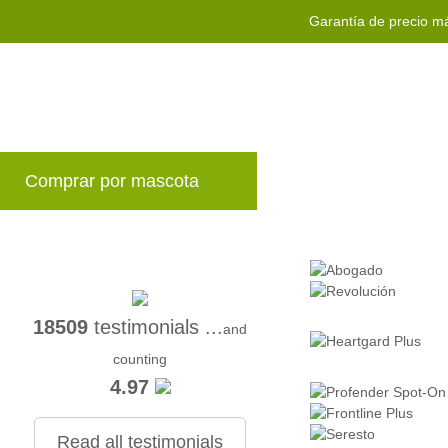
Garantía de precio m
Comprar por mascota
Marcas
Blog
P
18509
testimonials ...
and
counting
4.97
Read all testimonials