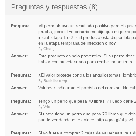
Preguntas y respuestas (8)
Pregunta:
Mi perro obtuvo un resultado positivo para el gusan
prueba, pero el veterinario me dijo que mi perro p
inicial, etapa 1 o 2. ¿El producto está disponible 
en la etapa temprana de infección o no?
By Chung
Answer:
Este producto es solo preventivo. Si su perro tien
hablar con su veterinario para recibir tratamiento.
Pregunta:
¿El valor protege contra los anquilostomas, lombr
By Roniellecmwp
Answer:
Valuheart sólo trata el parásito del corazón. No cu
Pregunta:
Tengo un perro que pesa 70 libras. ¿Puedo darle 
By Vric
Answer:
Si usted tiene un perro que pesa 70 libras que debe
puede ver desde este enlace:
http://goo.gl/aLjgwf
Pregunta:
Si yo fuera a comprar 2 cajas de valueheart va a d