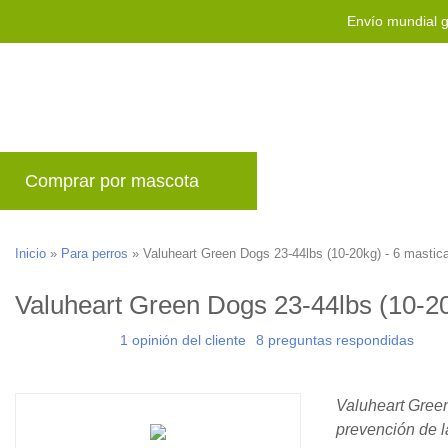
Envío mundial g
Comprar por mascota
Marcas
Blog
P
Inicio
»
Para perros
»
Valuheart Green Dogs 23-44lbs (10-20kg) - 6 mastic
Valuheart Green Dogs 23-44lbs (10-20
1 opinión del cliente
8 preguntas respondidas
Valuheart Green
prevención de la