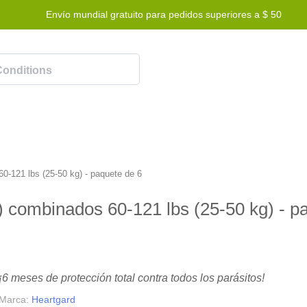
Envío mundial gratuito para pedidos superiores a $ 50
Programa de recompensas
Ayuda
Contáctenos
0-121 lbs (25-50 kg) - paquete de 6
 combinados 60-121 lbs (25-50 kg) - p
¡6 meses de protección total contra todos los parásitos!
Marca:
Heartgard