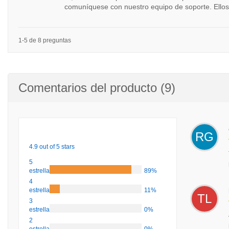
comuníquese con nuestro equipo de soporte. Ello
1-5 de 8 preguntas
Comentarios del producto (9)
RG
4.9 out of 5 stars
5
estrellas
89%
4
estrellas
11%
TL
3
estrellas
0%
2