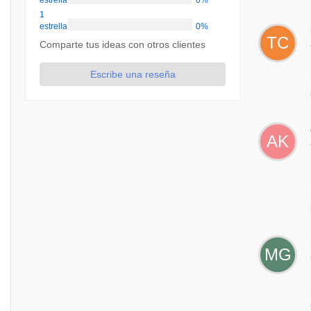
estrellas
0%
1
estrellas
0%
TC
Comparte tus ideas con otros clientes
Escribe una reseña
AK
MG