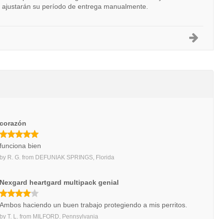
s ajustarán su período de entrega manualmente.
corazón
funciona bien
by
R. G.
from
DEFUNIAK SPRINGS, Florida
Nexgard heartgard multipack genial
Ambos haciendo un buen trabajo protegiendo a mis perritos.
by
T. L.
from
MILFORD, Pennsylvania