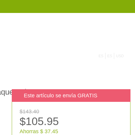
855 908 4010
ES
ES
USD
aquete de 6
Este artículo se envía GRATIS
$143.40
$105.95
Ahorras $ 37.45