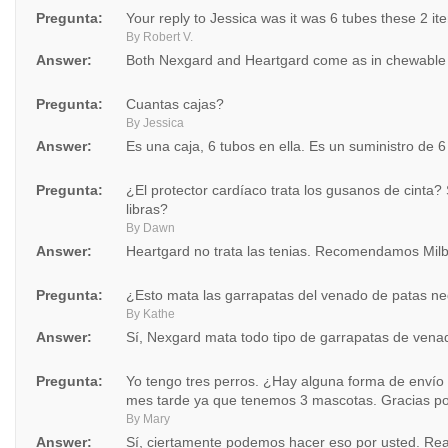
Pregunta:
Your reply to Jessica was it was 6 tubes these 2 ite
By Robert V.
Answer:
Both Nexgard and Heartgard come as in chewable 
Pregunta:
Cuantas cajas?
By Jessica
Answer:
Es una caja, 6 tubos en ella. Es un suministro de 
Pregunta:
¿El protector cardíaco trata los gusanos de cint
libras?
By Dawn
Answer:
Heartgard no trata las tenias. Recomendamos Milb
Pregunta:
¿Esto mata las garrapatas del venado de patas n
By Kathe
Answer:
Sí, Nexgard mata todo tipo de garrapatas de vena
Pregunta:
Yo tengo tres perros. ¿Hay alguna forma de enví
mes tarde ya que tenemos 3 mascotas. Gracias po
By Mary
Answer:
Sí, ciertamente podemos hacer eso por usted. Rea