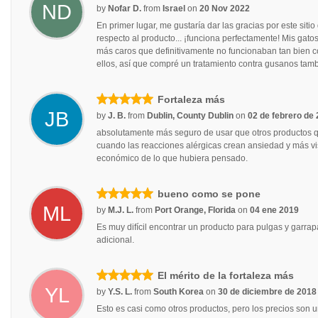
ND
by
Nofar D.
from
Israel
on
20 Nov 2022
En primer lugar, me gustaría dar las gracias por este siti
respecto al producto... ¡funciona perfectamente! Mis gato
más caros que definitivamente no funcionaban tan bien co
ellos, así que compré un tratamiento contra gusanos tamb
Fortaleza más
JB
by
J. B.
from
Dublin, County Dublin
on
02 de febrero de
absolutamente más seguro de usar que otros productos que
cuando las reacciones alérgicas crean ansiedad y más vi
económico de lo que hubiera pensado.
bueno como se pone
ML
by
M.J. L.
from
Port Orange, Florida
on
04 ene 2019
Es muy difícil encontrar un producto para pulgas y garra
adicional.
El mérito de la fortaleza más
YL
by
Y.S. L.
from
South Korea
on
30 de diciembre de 2018
Esto es casi como otros productos, pero los precios son 