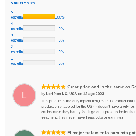
5 out of 5 stars
5
estrellas
100%
4
estrellas
0%
3
estrellas
0%
2
estrellas
0%
1
estrellas
0%
Great price and is the same as R
L
by
Lori
from
NC, USA
on
13 ago 2023
This product is the only topical flea,tick Plus product that
product only labeled for the US). It doesn't have a oily resi
cat because they hardly feel it go on. It protects better t
treatment, they never have fleas, ticks or ear mites!
El mejor tratamiento para mis gat