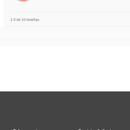
1-5 de 10 reseñas
Sobre nosotros
Servicio al cliente