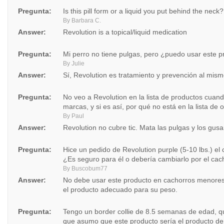
Pregunta:
Is this pill form or a liquid you put behind the neck?
By Barbara C.
Answer:
Revolution is a topical/liquid medication
Pregunta:
Mi perro no tiene pulgas, pero ¿puedo usar este p
By Julie
Answer:
Sí, Revolution es tratamiento y prevención al mis
Pregunta:
No veo a Revolution en la lista de productos cuand
marcas, y si es así, por qué no está en la lista de
By Paul
Answer:
Revolution no cubre tic. Mata las pulgas y los gusa
Pregunta:
Hice un pedido de Revolution purple (5-10 lbs.) e
¿Es seguro para él o debería cambiarlo por el cach
By Buscobum77
Answer:
No debe usar este producto en cachorros menor
el producto adecuado para su peso.
Pregunta:
Tengo un border collie de 8.5 semanas de edad, qu
que asumo que este producto sería el producto dere