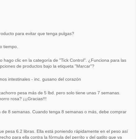
roducto para evitar que tenga pulgas?
mo tiempo.
o hago clic en la categoría de "Tick Control". ¿Funciona para las
 opciones de productos bajo la etiqueta "Marcar"?
nos intestinales - inc. gusano del corazón
l cachorro pesa más de 5 lbd. pero solo tiene unas 7 semanas.
orro rosa? ¡¡¡Gracias!!!
es de 8 semanas. Cuando tenga 8 semanas o más, debe comprar
e pesa 6.2 libras. Ella está poniendo rápidamente en el peso así
cho para ella contra la fórmula del perrito y del gatito que va