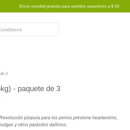
Envío mundial gratuito para pedidos superiores a $ 50
Programa de recompensas
Ayuda
Contáctenos
 de 3
5kg) - paquete de 3
s
Revolución púrpura para los perros previene heartworms,
pulgas y otros parásitos dañinos.