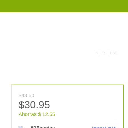
855 908 4010
ES
ES
USD
$43.50
$30.95
Ahorras $ 12.55
619
puntos