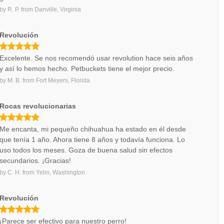
by
R. P.
from
Danville, Virginia
Revolución
Excelente. Se nos recomendó usar revolution hace seis años
y así lo hemos hecho. Petbuckets tiene el mejor precio.
by
M. B.
from
Fort Meyers, Florida
Rocas revolucionarias
Me encanta, mi pequeño chihuahua ha estado en él desde
que tenía 1 año. Ahora tiene 8 años y todavía funciona. Lo
uso todos los meses. Goza de buena salud sin efectos
secundarios. ¡Gracias!
by
C. H.
from
Yelm, Washington
Revolución
¡Parece ser efectivo para nuestro perro!