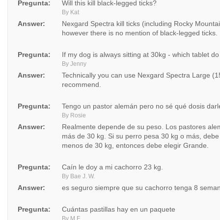
Pregunta:
Will this kill black-legged ticks?
By Kat
Answer:
Nexgard Spectra kill ticks (including Rocky Mountai
however there is no mention of black-legged ticks.
Pregunta:
If my dog is always sitting at 30kg - which tablet do
By Jenny
Answer:
Technically you can use Nexgard Spectra Large (1
recommend.
Pregunta:
Tengo un pastor alemán pero no sé qué dosis darl
By Rosie
Answer:
Realmente depende de su peso. Los pastores al
más de 30 kg. Si su perro pesa 30 kg o más, debe 
menos de 30 kg, entonces debe elegir Grande.
Pregunta:
Caín le doy a mi cachorro 23 kg.
By Bae J. W.
Answer:
es seguro siempre que su cachorro tenga 8 sema
Pregunta:
Cuántas pastillas hay en un paquete
By M F.