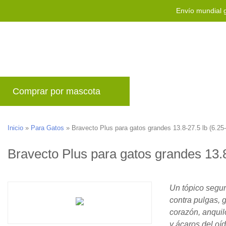
Envío mundial g
Comprar por mascota
Marcas
Blog
P
Inicio
»
Para Gatos
»
Bravecto Plus para gatos grandes 13.8-27.5 lb (6.25
Bravecto Plus para gatos grandes 13.8
Un tópico segur
contra pulgas, 
corazón, anqui
y ácaros del oíd