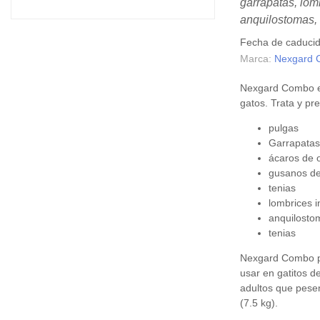
garrapatas, lomb
anquilostomas, 
Fecha de caduci
Marca:
Nexgard
Nexgard Combo es
gatos. Trata y pr
pulgas
Garrapata
ácaros de 
gusanos de
tenias
lombrices i
anquilosto
tenias
Nexgard Combo p
usar en gatitos 
adultos que pesen
(7.5 kg).