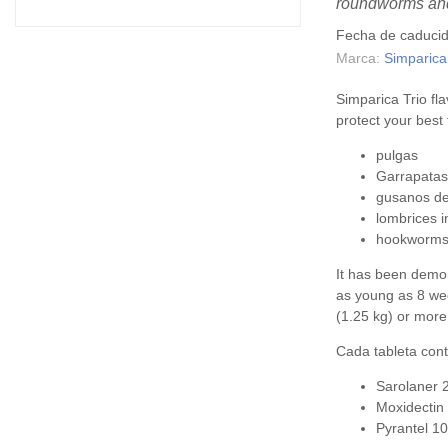
roundworms an
Fecha de caduci
Marca:
Simparica
Simparica Trio fl
protect your best
pulgas
Garrapata
gusanos de
lombrices i
hookworms
It has been demon
as young as 8 we
(1.25 kg) or more
Cada tableta cont
Sarolaner 
Moxidectin
Pyrantel 1