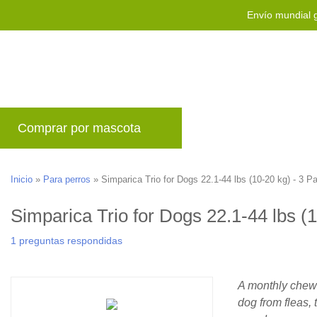
Envío mundial g
Comprar por mascota
Marcas
Blog
P
Inicio
»
Para perros
»
Simparica Trio for Dogs 22.1-44 lbs (10-20 kg) - 3 P
Simparica Trio for Dogs 22.1-44 lbs (
1 preguntas respondidas
A monthly chewa
dog from fleas, 