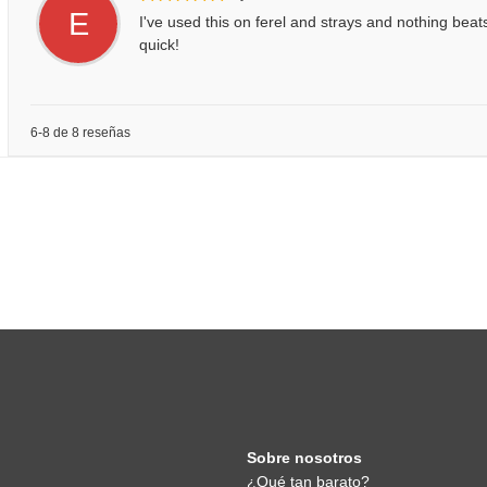
E
I've used this on ferel and strays and nothing beat
quick!
6-8 de 8 reseñas
Sobre nosotros
¿Qué tan barato?