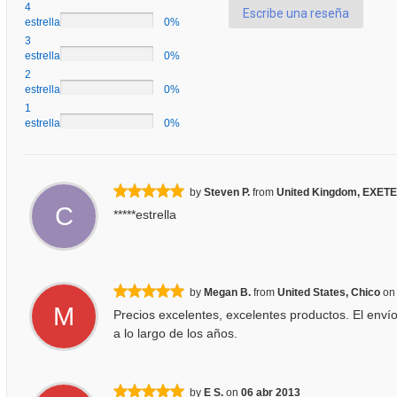
4
Escribe una reseña
estrellas
0%
3
estrellas
0%
2
estrellas
0%
1
estrellas
0%
by
Steven P.
from
United Kingdom, EXET
C
*****estrella
by
Megan B.
from
United States, Chico
o
M
Precios excelentes, excelentes productos. El enví
a lo largo de los años.
by
E S.
on
06 abr 2013