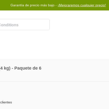
Garantía de precio más bajo -
¡Mejoraremos cualquier precio!
Programa de recompensas
Ayuda
Contáctenos
4 kg) - Paquete de 6
clientes