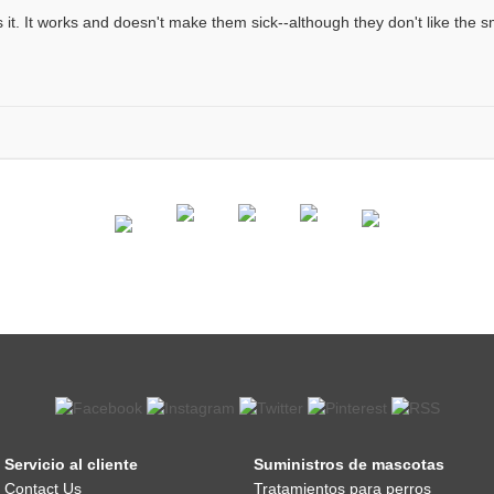
s it. It works and doesn't make them sick--although they don't like the s
Servicio al cliente
Suministros de mascotas
Contact Us
Tratamientos para perros