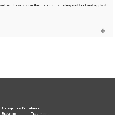
mell so I have to give them a strong smelling wet food and apply it
Categorías Populares
Bravecto
Tratamientos