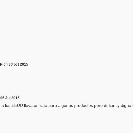
ER
on
30 oct 2015
n
06 Jul 2015
o a los EEUU lleva un rato para algunos productos pero defiantly dign