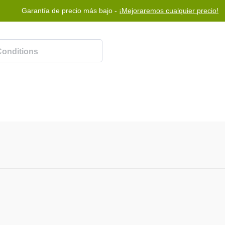
Garantía de precio más bajo -
¡Mejoraremos cualquier precio!
Programa de recompensas
Ayuda
Contáctenos