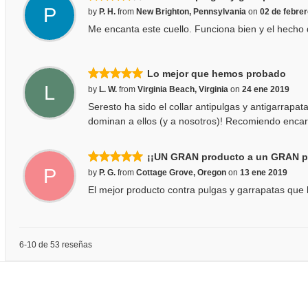
P
by
P. H.
from
New Brighton, Pennsylvania
on
02 de febre
Me encanta este cuello. Funciona bien y el hecho
Lo mejor que hemos probado
L
by
L. W.
from
Virginia Beach, Virginia
on
24 ene 2019
Seresto ha sido el collar antipulgas y antigarrap
dominan a ellos (y a nosotros)! Recomiendo enca
¡¡UN GRAN producto a un GRAN pr
P
by
P. G.
from
Cottage Grove, Oregon
on
13 ene 2019
El mejor producto contra pulgas y garrapatas que
6-10 de 53 reseñas