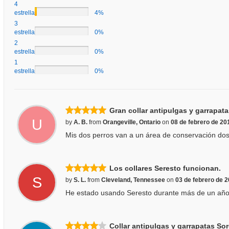
4
estrellas
4%
3
estrellas
0%
2
estrellas
0%
1
estrellas
0%
Gran collar antipulgas y garrapata
U
by
A. B.
from
Orangeville, Ontario
on
08 de febrero de 20
Mis dos perros van a un área de conservación dos
Los collares Seresto funcionan.
S
by
S. L.
from
Cleveland, Tennessee
on
03 de febrero de 
He estado usando Seresto durante más de un año.
Collar antipulgas y garrapatas So