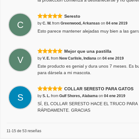
la protección comienza a desvanecerse y no querem
Seresto
C
by
C. W.
from
Greenwood, Arkansas
on
04 ene 2019
Esto parece mantener alejadas muy bien a las garr
Mejor que una pastilla
V
by
V. E.
from
New Carlisle, Indiana
on
04 ene 2019
Este producto es genial y dura unos 7 meses. Es b
para dársela a mi mascota.
COLLAR SERESTO PARA GATOS
S
by
S. L.
from
Gulf Shores, Alabama
on
04 ene 2019
SÍ, EL COLLAR SERESTO HACE EL TRUCO PARA 
RÁPIDAMENTE. GRACIAS
11-15 de 53 reseñas