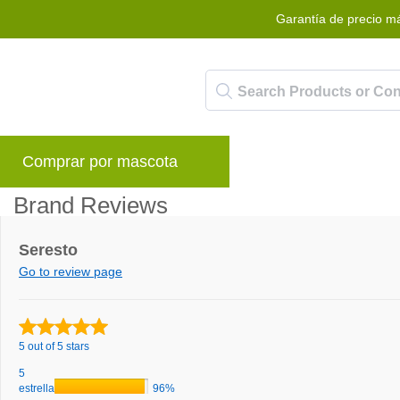
Garantía de precio m
Comprar por mascota
Marcas
Blog
P
Brand Reviews
Seresto
Go to review page
5 out of 5 stars
5
estrellas
96%