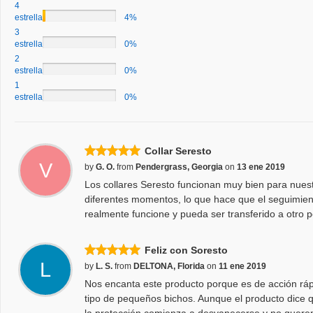
4
estrellas
4%
3
estrellas
0%
2
estrellas
0%
1
estrellas
0%
Collar Seresto
V
by
G. O.
from
Pendergrass, Georgia
on
13 ene 2019
Los collares Seresto funcionan muy bien para nues
diferentes momentos, lo que hace que el seguimien
realmente funcione y pueda ser transferido a otro 
Feliz con Soresto
L
by
L. S.
from
DELTONA, Florida
on
11 ene 2019
Nos encanta este producto porque es de acción ráp
tipo de pequeños bichos. Aunque el producto dice 