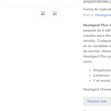
anquilostomas y
Fecha de caduci
Marca:
Heartgar
Heartgard Plus 
paquete de 6 tab
creados para des
tamaño. Cualquier
es un candidato 
de-wormer. Alime
Heartgard Plus pa
como:
Anquilost
Lombrices
Y el morta
Heartgard Chewab
Mostrar más