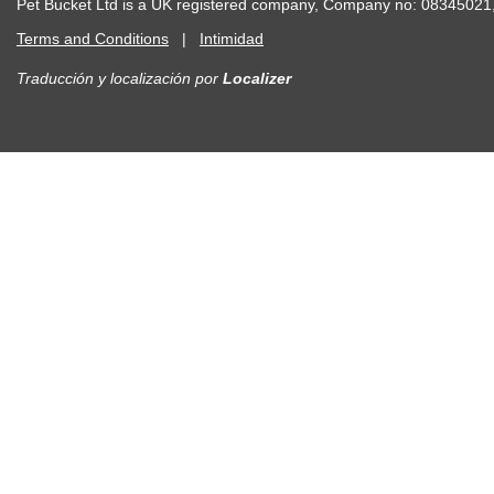
Pet Bucket Ltd is a UK registered company, Company no: 083450
Terms and Conditions
|
Intimidad
Traducción y localización
por
Localizer