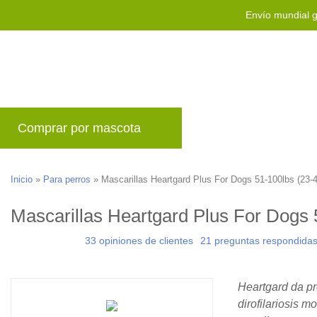
Envío mundial g
Comprar por mascota
Marcas
Blog
P
Inicio
»
Para perros
»
Mascarillas Heartgard Plus For Dogs 51-100lbs (23-
Mascarillas Heartgard Plus For Dogs 
33 opiniones de clientes
21 preguntas respondida
Heartgard da pr
dirofilariosis m