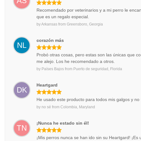
AS
Recomendado por veterinarios y a mi perro le encant
que es un regalo especial.
by
Arkansas
from
Greensboro, Georgia
corazón más
NL
Probó otras cosas, pero estas son las únicas que c
me alejo. Los he recomendado a otros.
by
Países Bajos
from
Puerto de seguridad, Florida
Heartgard
DK
He usado este producto para todos mis galgos y no
by
no sé
from
Colombia, Maryland
¡Nunca he estado sin él!
TN
¡Mis perros nunca se han ido sin su Heartgard! ¡Es