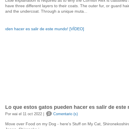
Little explanation is required as to why the Cornish Rex is classifie
have three different layers to their coats. The outer fur, or guard hai
and the undercoat. Through a unique muta...
Lo que estos gatos pueden hacer es salir de este
Por wai el 11 oct 2022 |
2
Comentario (s)
Move over Food on my Dog - here's Stuff on My Cat, Shironekoshiro,